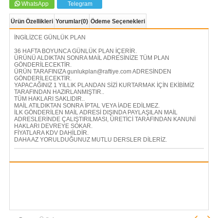
WhatsApp
Telegram
Ürün Özellikleri
Yorumlar
(0)
Ödeme Seçenekleri
İNGİLİZCE GÜNLÜK PLAN
36 HAFTA BOYUNCA GÜNLÜK PLAN İÇERİR.
ÜRÜNÜ ALDIKTAN SONRA MAİL ADRESİNİZE TÜM PLAN
GÖNDERİLECEKTİR.
ÜRÜN TARAFINIZA
gunlukplan@raftiye.com
ADRESİNDEN
GÖNDERİLECEKTİR.
YAPACAĞINIZ 1 YILLIK PLANDAN SİZİ KURTARMAK İÇİN EKİBİMİZ
TARAFINDAN HAZIRLANMIŞTIR..
TÜM HAKLARI SAKLIDIR..
MAİL ATILDIKTAN SONRA İPTAL VEYA İADE EDİLMEZ.
İLK GÖNDERİLEN MAİL ADRESİ DIŞINDA PAYLAŞILAN MAİL
ADRESLERİNDE ÇALIŞTIRILMASI, ÜRETİCİ TARAFINDAN KANUNİ
HAKLARI DEVREYE SOKAR.
FİYATLARA KDV DAHİLDİR.
DAHA AZ YORULDUĞUNUZ MUTLU DERSLER DİLERİZ.