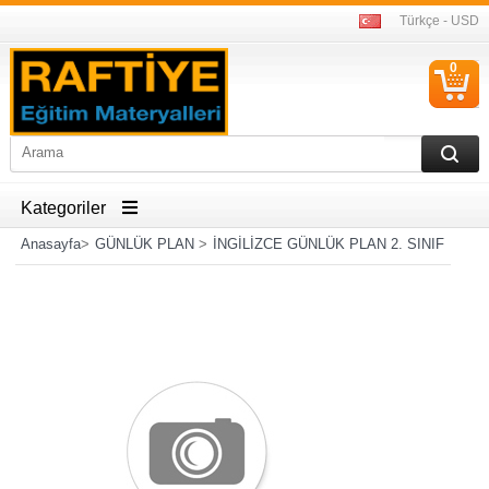
Türkçe - USD
0
S
Ü
Kategoriler
Anasayfa
>
GÜNLÜK PLAN
>
İNGİLİZCE GÜNLÜK PLAN 2. SINIF