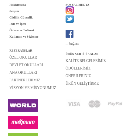
Hakkımızda
SOSYAL MEDYA
iletişim
Gizlilik Güvenlik
İade ve İptal
Ödeme ve Teslimat
Kullanım ve Sözleşme
...
bağlan
REFERANSLAR
ÜRÜN SERTİFİKALARI
ÖZEL OKULLAR
KALİTE BELGELERİMİZ
DEVLET OKULLARI
ÖDÜLLERİMİZ
ANA OKULLARI
ÖNERİLERİNİZ
PARTNERLERİMİZ
ÜRÜN GELİŞTİRME
VİZYON VE MİSYONUMUZ