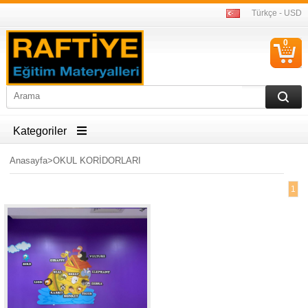
Türkçe - USD
0
S
Ü
Kategoriler
Anasayfa
>
OKUL KORİDORLARI
1