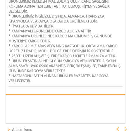
ÜRÜNLERİMİZ KEÇEDEN İMAL EDİLMİŞ OLUP, CANLI SAĞLIĞINI
KORUMA ADINA TESTLERE TABİİ TUTULMUŞ, HİJYEN VE SAĞLIK
BELGELİDİR.
* ÜRÜNLERİMİZ İNGİLİZCE DIŞINDA, ALMANCA, FRANSIZCA,
İSPANYOLCA VE ARAPÇA OLARAK DA ÜRETİLMEKTEDİR.
* FİYATLARA KDV DAHİLDİR.
* KAMPANYALI ÜRÜNLERDE KARGO ALICIYA AİTTİR
* KAMPANYA ÜRÜNLERİNDE KARGO MAKSİMUM 5 İŞ GÜNÜNDE
MÜŞTERİYE KARGO EDİLİR.
* KARGOLARIMIZ ARAS VEYA MNG KARGODUR. ORTALAMA KARGO
ÜCRETİ 7 LİRADIR, MOBİL BÖLGELERDE DEĞİŞİKLİK GÖSTEREBİLİR..
* 250 TL ÜZERİ ALIŞVERİŞLERDE KARGO ÜCRETİ FİRMAMIZA AİTTİR.
* ÜRÜNLER SATIN ALINDIĞI GÜN KARGOYA VERİLMEKTEDİR. SATIN
ALMA SAATİ 18:00 09:00 ARASINDA GERÇEKLEŞMİŞ İSE, TAKİP EDEN İŞ
GÜNÜNDE KARGOYA VERİLECEKTİR
* HAFTASONU SATIN ALINAN ÜRÜNLER PAZARTESİ KARGOYA
VERİLECEKTİR.
Similar Items