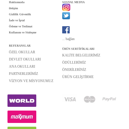
Hakkımızda
SOSYAL MEDYA
iletişim
Gizlilik Güvenlik
İade ve İptal
Ödeme ve Teslimat
Kullanım ve Sözleşme
...
bağlan
REFERANSLAR
ÜRÜN SERTİFİKALARI
ÖZEL OKULLAR
KALİTE BELGELERİMİZ
DEVLET OKULLARI
ÖDÜLLERİMİZ
ANA OKULLARI
ÖNERİLERİNİZ
PARTNERLERİMİZ
ÜRÜN GELİŞTİRME
VİZYON VE MİSYONUMUZ