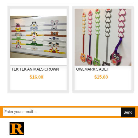
TEK TEK ANIMALS CROWN
OWLMARK 5 ADET
B
$16.00
$15.00
Send