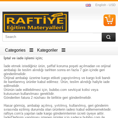
English - USD
0
C
I
Categories
Kategoriler
İptal ve iade işlemi için;
İade etmek istediğiniz ürün, şeffaf koruma poşeti açılmadan ve orijinal
ambalajı ile teslim alındığı tarihten sonra en fazla 7 gün içinde geri
gönderilmelidir.
Orijinal ambalajı üzerine kargo etiketi yapıştırılmış ve kargo koli bandı
ile bantlanmış ürünler kabul edilmez. Ürün, teslim alındığı haliyle iade
edilmelidir.
Ürünün iade edilebilmesi için, bubibo.com sevkiyat kolisi veya
kutusunun kullanılması gereklidir.
Gönderilen fatura 2 nüshası ile birlikte geri gönderilmelidir.
Hasar görmüş, ambalajı açılmış, yırtılmış, kullanılmış, geri gönderim
sırasında ezilmiş durumda olan ürünlerin iadesi kabul edilememektedir.
raftiye.com'a yapılan iade kargo gönderimlerinin ücreti üyeye aittir.
İade/Değişim yapılması istenen ürünler için sadece bubibo.com ile