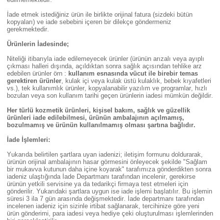
İade etmek istediğiniz ürün ile birlikte orijinal fatura (sizdeki bütün
kopyaları) ve iade sebebini içeren bir dilekçe göndermeniz
gerekmektedir.
Ürünlerin İadesinde;
Niteliği itibarıyla iade edilemeyecek ürünler (ürünün arızalı veya ayıplı
çıkması halleri dışında, açıldıktan sonra sağlık açısından tehlike arz
edebilen ürünler örn :
kullanım esnasında vücut ile birebir temas
gerektiren ürünler
, kulak içi veya kulak üstü kulaklık, bebek kıyafetleri
vs.), tek kullanımlık ürünler, kopyalanabilir yazılım ve programlar, hızlı
bozulan veya son kullanım tarihi geçen ürünlerin iadesi mümkün değildir.
Her türlü kozmetik ürünleri, kişisel bakım, sağlık ve güzellik
ürünleri iade edilebilmesi, ürünün ambalajının açılmamış,
bozulmamış ve ürünün kullanılmamış olması şartına bağlıdır.
İade İşlemleri:
Yukarıda belirtilen şartlara uyan iadenizi; iletişim formunu doldurarak,
ürünün orijinal ambalajının hasar görmesini önleyecek şekilde "Sağlam
bir mukavva kutunun daha içine koyarak" tarafımıza gönderdikten sonra
iadeniz ulaştığında İade Departmanı tarafından incelenir, gerekirse
ürünün yetkili servisine ya da tedarikçi firmaya test etmeleri için
gönderilir. Yukarıdaki şartlara uygun ise iade işlemi başlatılır. Bu işlemin
süresi 3 ila 7 gün arasında değişmektedir. İade departmanı tarafından
incelenen iadeniz için sizinle irtibat sağlanarak, tercihinize göre yeni
ürün gönderimi, para iadesi veya hediye çeki oluşturulması işlemlerinden