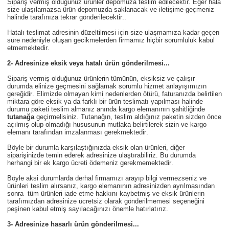
Sipariş vermiş olduğunuz ürünler depomuza teslim edilecektir. Eğer hâlâ
size ulaşılamazsa ürün depomuzda saklanacak ve iletişime geçmeniz
halinde tarafınıza tekrar gönderilecektir..
Hatalı teslimat adresinin düzeltilmesi için size ulaşmamıza kadar geçen
süre nedeniyle oluşan gecikmelerden firmamız hiçbir sorumluluk kabul
etmemektedir.
2- Adresinize eksik veya hatalı ürün gönderilmesi...
Sipariş vermiş olduğunuz ürünlerin tümünün, eksiksiz ve çalışır
durumda elinize geçmesini sağlamak sorumlu hizmet anlayışımızın
gereğidir. Elimizde olmayan kimi nedenlerden ötürü, faturanızda belirtilen
miktara göre eksik ya da farklı bir ürün teslimatı yapılması halinde
durumu paketi teslim almanız anında kargo elemanının şahitliğinde
tutanağa
geçirmelisiniz. Tutanağın, teslim aldığınız paketin sizden önce
açılmış olup olmadığı hususunun mutlaka belirtilerek sizin ve kargo
elemanı tarafından imzalanması gerekmektedir.
Böyle bir durumla karşılaştığınızda eksik olan ürünleri, diğer
siparişinizde temin ederek adresinize ulaştırabiliriz. Bu durumda
herhangi bir ek kargo ücreti ödemeniz gerekmemektedir.
Böyle aksi durumlarda derhal firmamızı arayıp bilgi vermezseniz ve
ürünleri teslim alırsanız, kargo elemanının adresinizden ayrılmasından
sonra tüm ürünleri iade etme hakkını kaybetmiş ve eksik ürünlerin
tarafımızdan adresinize ücretsiz olarak gönderilmemesi seçeneğini
peşinen kabul etmiş sayılacağınızı önemle hatırlatırız.
3- Adresinize hasarlı ürün gönderilmesi...