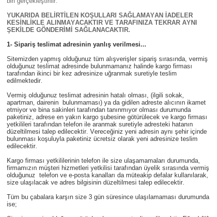
biri gerçekleştirilir.
YUKARIDA BELİRTİLEN KOŞULLARI SAĞLAMAYAN İADELER
KESİNLİKLE ALINMAYACAKTIR VE TARAFINIZA TEKRAR AYNI
ŞEKİLDE GÖNDERİMİ SAĞLANACAKTIR.
1- Sipariş teslimat adresinin yanlış verilmesi...
Sitemizden yapmış olduğunuz tüm alışverişler sipariş sırasında, vermiş
olduğunuz teslimat adresinde bulunmamanız halinde kargo firması
tarafından ikinci bir kez adresinize uğranmak suretiyle teslim
edilmektedir.
Vermiş olduğunuz teslimat adresinin hatalı olması, (ilgili sokak,
apartman, dairenin bulunmaması) ya da gidilen adreste alıcının ikamet
etmiyor ve bina sakinleri tarafından tanınmıyor olması durumunda
paketiniz, adrese en yakın kargo şubesine götürülecek ve kargo firması
yetkilileri tarafından telefon ile aranmak suretiyle adresteki hatanın
düzeltilmesi talep edilecektir. Vereceğiniz yeni adresin aynı şehir içinde
bulunması koşuluyla paketiniz ücretsiz olarak yeni adresinize teslim
edilecektir.
Kargo firması yetkililerinin telefon ile size ulaşamamaları durumunda,
firmamızın müşteri hizmetleri yetkilisi tarafından üyelik sırasında vermiş
olduğunuz telefon ve e-posta kanalları da müteakip defalar kullanılarak,
size ulaşılacak ve adres bilgisinin düzeltilmesi talep edilecektir.
Tüm bu çabalara karşın size 3 gün süresince ulaşılamaması durumunda
ise;