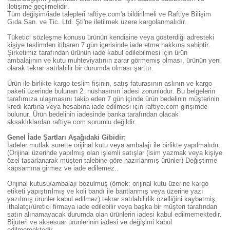
iletişime geçilmelidir.
Tüm değişim/iade talepleri raftiye.com'a bildirilmeli ve Raftiye Bilişim
Gıda San. ve Tic. Ltd. Şti'ne iletilmek üzere kargolanmalıdır.
Tüketici sözleşme konusu ürünün kendisine veya gösterdiği adresteki
kişiye teslimden itibaren 7 gün içerisinde iade etme hakkına sahiptir.
Şirketimiz tarafından ürünün iade kabul edilebilmesi için ürün
ambalajının ve kutu muhteviyatının zarar görmemiş olması, ürünün yeni
olarak tekrar satılabilir bir durumda olması şarttır.
Ürün ile birlikte kargo teslim fişinin, satış faturasının aslının ve kargo
paketi üzerinde bulunan 2. nüshasının iadesi zorunludur. Bu belgelerin
tarafımıza ulaşmasını takip eden 7 gün içinde ürün bedelinin müşterinin
kredi kartına veya hesabına iade edilmesi için raftiye.com girişimde
bulunur. Ürün bedelinin iadesinde banka tarafından olacak
aksaklıklardan raftiye.com sorumlu değildir.
Genel İade Şartları Aşağıdaki Gibidir;
İadeler mutlak surette orijinal kutu veya ambalajı ile birlikte yapılmalıdır.
(Orijinal üzerinde yapılmış olan işlemli satışlar (isim yazmak veya kişiye
özel tasarlanarak müşteri talebine göre hazırlanmış ürünler) Değiştirme
kapsamına girmez ve iade edilemez..
Orijinal kutusu/ambalajı bozulmuş (örnek: orijinal kutu üzerine kargo
etiketi yapıştırılmış ve koli bandı ile bantlanmış veya üzerine yazı
yazılmış ürünler kabul edilmez) tekrar satılabilirlik özelliğini kaybetmiş,
ithalatçı/üretici firmaya iade edilebilir veya başka bir müşteri tarafından
satın alınamayacak durumda olan ürünlerin iadesi kabul edilmemektedir.
Bijuteri ve aksesuar ürünlerinin iadesi ve değişimi kabul
edilmemektedir.